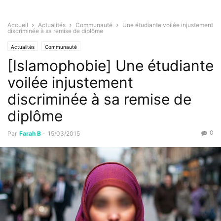
Accueil
Actualités
Communauté
Une étudiante voilée injustement
discriminée à sa remise de diplôme
Actualités
Communauté
[Islamophobie] Une étudiante
voilée injustement
discriminée à sa remise de
diplôme
0
Par
Farah B
-
15/03/2015