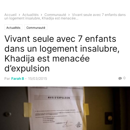
Accueil
Actualités
Communauté
Vivant seule avec 7 enfants dans
un logement insalubre, Khadija est menacée...
Actualités
Communauté
Vivant seule avec 7 enfants
dans un logement insalubre,
Khadija est menacée
d’expulsion
0
Par
Farah B
-
15/03/2015