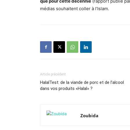
que pour cette décennie
(rapport publié pa
médias souhaitent coller à l’Islam.
Article précédent
HalalTest: de la viande de porc et de l’alcool
dans vos produits «Halal» ?
Zoubida