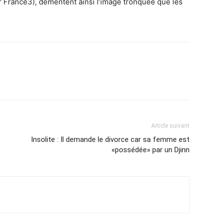
r France3), démentent ainsi l’image tronquée que les
Article suivant
Insolite : Il demande le divorce car sa femme est
«possédée» par un Djinn