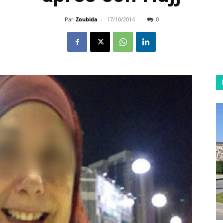
Par
Zoubida
-
17/10/2014
0