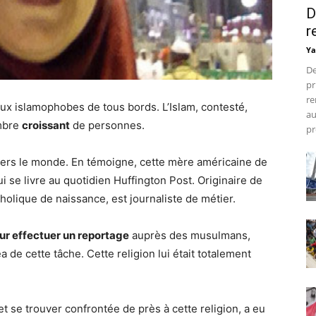
D
r
Ya
De
pr
re
aux islamophobes de tous bords. L’Islam, contesté,
au
ombre
croissant
de personnes.
pr
vers le monde. En témoigne, cette mère américaine de
ui se livre au quotidien Huffington Post. Originaire de
atholique de naissance, est journaliste de métier.
ur effectuer un reportage
auprès des musulmans,
 de cette tâche. Cette religion lui était totalement
 se trouver confrontée de près à cette religion, a eu