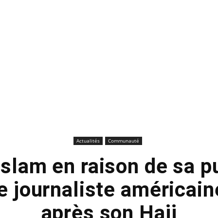
Actualités
Communauté
Islam en raison de sa p
ne journaliste américai
après son Hajj