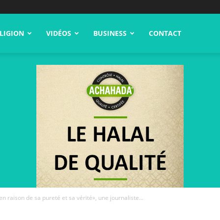
LIGION
VIDÉOS
BUSINESS
CONTACT
 en raison de sa pureté et sa vérité», une journaliste...