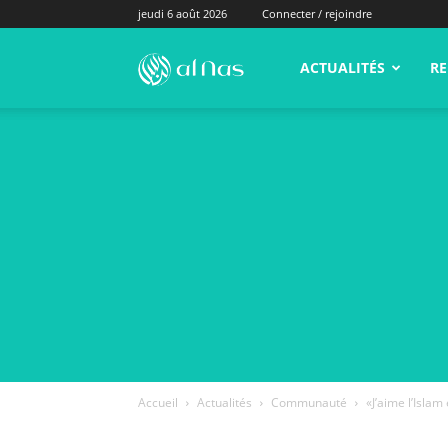
jeudi 6 août 2026
Connecter / rejoindre
alNas.fr
ACTUALITÉS
RE
Accueil
Actualités
Communauté
«J’aime l’Islam