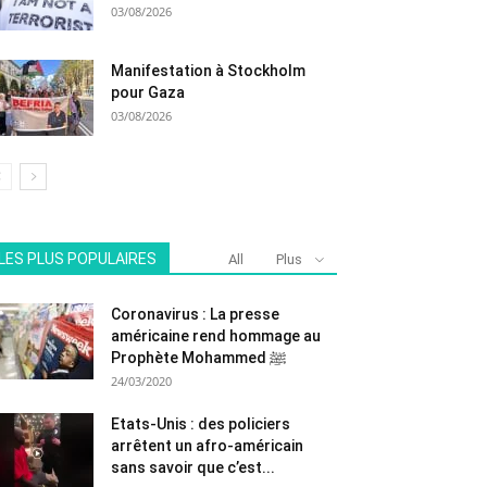
03/08/2026
Manifestation à Stockholm
pour Gaza
03/08/2026
LES PLUS POPULAIRES
All
Plus
Coronavirus : La presse
américaine rend hommage au
Prophète Mohammed ﷺ
24/03/2020
Etats-Unis : des policiers
arrêtent un afro-américain
sans savoir que c’est...