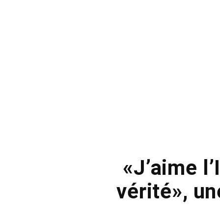
«J’aime l’
vérité», u