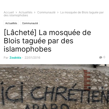
Accueil
Actualités
Communauté
La mosquée de Blois taguée par
des islamophobes
Actualités
Communauté
[Lâcheté] La mosquée de
Blois taguée par des
islamophobes
0
Par
Zoubida
-
22/01/2016