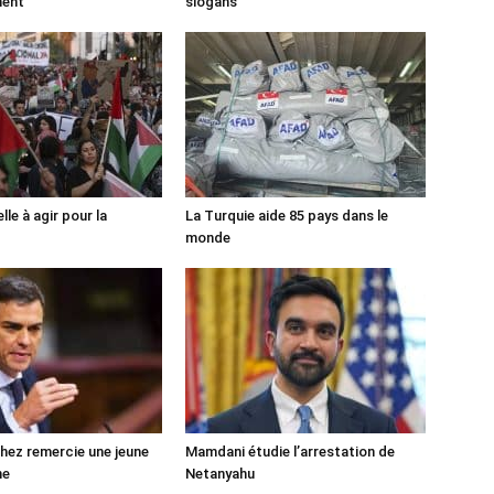
ment
slogans
lle à agir pour la
La Turquie aide 85 pays dans le
monde
ez remercie une jeune
Mamdani étudie l’arrestation de
ne
Netanyahu