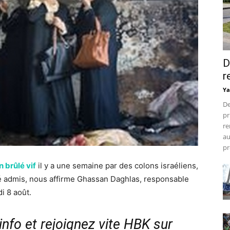
D
r
Ya
De
pr
re
au
pr
 brûlé vif
il y a une semaine par des colons israéliens,
 été admis, nous affirme Ghassan Daghlas, responsable
i 8 août.
nfo et rejoignez vite HBK sur