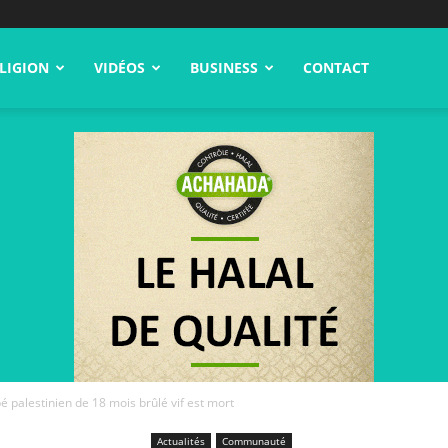
LIGION
VIDÉOS
BUSINESS
CONTACT
é palestinien de 18 mois brûlé vif est mort
Actualités
Communauté