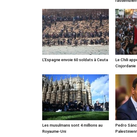
rassemble
L’Espagne envoie 60 soldats à Ceuta
Le Chili appe
Cisjordanie
Les musulmans sont 4 millions au
Pedro Sánch
Royaume-Uni
Palestinien