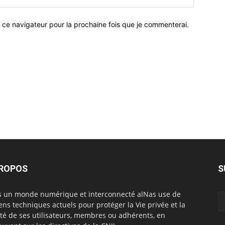
 ce navigateur pour la prochaine fois que je commenterai.
PROPOS
S
 un monde numérique et interconnecté alNas use de
ns techniques actuels pour protéger la Vie privée et la
rté de ses utilisateurs, membres ou adhérents, en