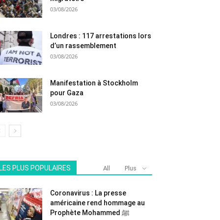
03/08/2026
Londres : 117 arrestations lors
d’un rassemblement
03/08/2026
Manifestation à Stockholm
pour Gaza
03/08/2026
LES PLUS POPULAIRES
All
Plus
Coronavirus : La presse
américaine rend hommage au
Prophète Mohammed ﷺ