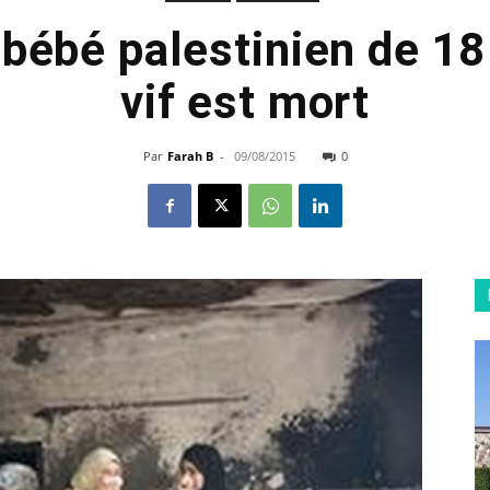
 bébé palestinien de 18
vif est mort
Par
Farah B
-
09/08/2015
0