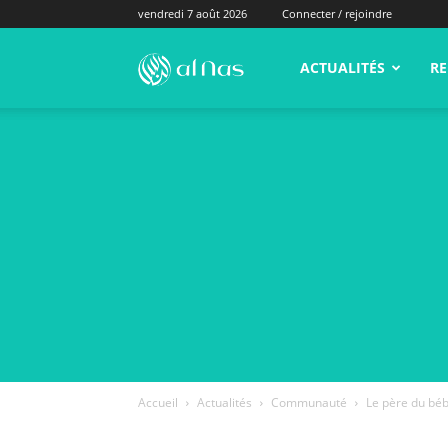
vendredi 7 août 2026
Connecter / rejoindre
alNas.fr
ACTUALITÉS
RE
Accueil
Actualités
Communauté
Le père du béb