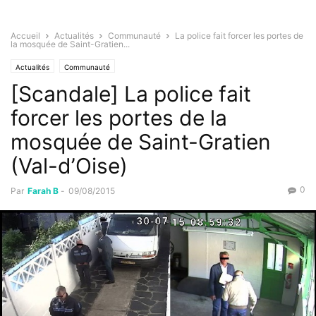
Accueil
Actualités
Communauté
La police fait forcer les portes de
la mosquée de Saint-Gratien...
Actualités
Communauté
[Scandale] La police fait
forcer les portes de la
mosquée de Saint-Gratien
(Val-d’Oise)
0
Par
Farah B
-
09/08/2015