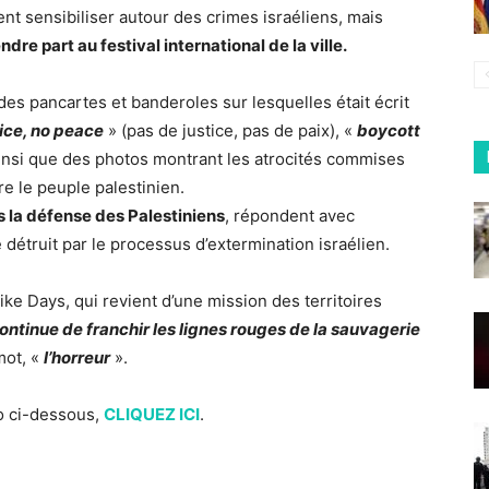
ent sensibiliser autour des crimes israéliens, mais
re part au festival international de la ville.
 des pancartes et banderoles sur lesquelles était écrit
tice, no peace
» (pas de justice, pas de paix), «
boycott
ainsi que des photos montrant les atrocités commises
re le peuple palestinien.
s la défense des Palestiniens
, répondent avec
étruit par le processus d’extermination israélien.
ike Days, qui revient d’une mission des territoires
ontinue de franchir les lignes rouges de la sauvagerie
mot, «
l’horreur
».
éo ci-dessous,
CLIQUEZ ICI
.