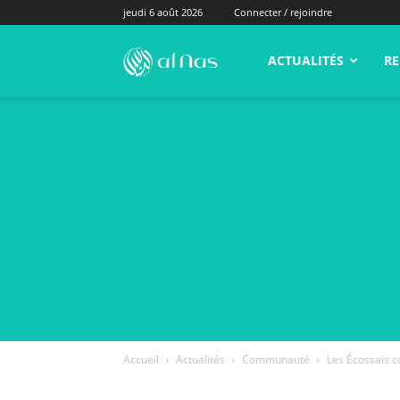
jeudi 6 août 2026
Connecter / rejoindre
alNas.fr
ACTUALITÉS
RE
Accueil
Actualités
Communauté
Les Écossais c