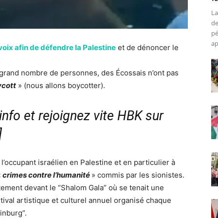
La
de
pé
ap
voix afin de défendre la Palestine
et de dénoncer le
 grand nombre de personnes, des Écossais n’ont pas
ycott
» (nous allons boycotter).
nfo et rejoignez vite HBK sur
]
’occupant israélien en Palestine et en particulier à
«
crimes contre l’humanité
» commis par les sionistes.
tement devant le “Shalom Gala” où se tenait une
tival artistique et culturel annuel organisé chaque
dinburg”.