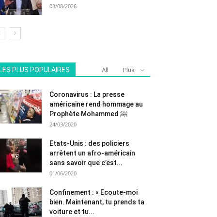
03/08/2026
LES PLUS POPULAIRES
All
Plus
Coronavirus : La presse
américaine rend hommage au
Prophète Mohammed ﷺ
24/03/2020
Etats-Unis : des policiers
arrêtent un afro-américain
sans savoir que c’est...
01/06/2020
Confinement : « Ecoute-moi
bien. Maintenant, tu prends ta
voiture et tu...