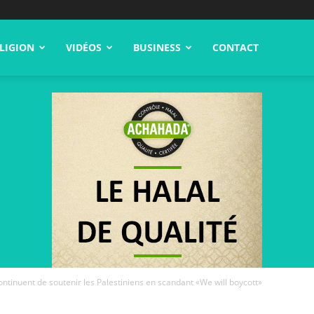
LIGION
VIDÉOS
BUSINESS
CONTACT
ontinuent de soutenir les Palestiniens en scandant «We will boycott»