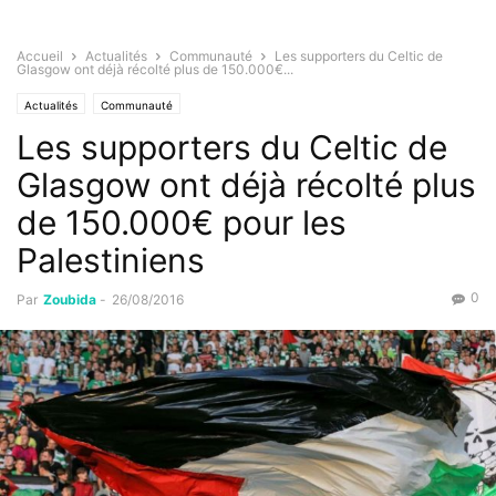
Accueil
Actualités
Communauté
Les supporters du Celtic de
Glasgow ont déjà récolté plus de 150.000€...
Actualités
Communauté
Les supporters du Celtic de
Glasgow ont déjà récolté plus
de 150.000€ pour les
Palestiniens
0
Par
Zoubida
-
26/08/2016