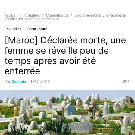
Accueil
Actualités
Communauté
Déclarée morte, une femme se
réveille peu de temps après avoir...
Actualités
Communauté
[Maroc] Déclarée morte, une
femme se réveille peu de
temps après avoir été
enterrée
0
Par
Zoubida
-
13/01/2016