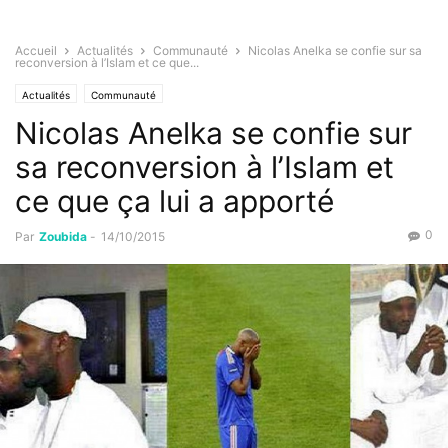
Accueil
Actualités
Communauté
Nicolas Anelka se confie sur sa
reconversion à l’Islam et ce que...
Actualités
Communauté
Nicolas Anelka se confie sur
sa reconversion à l’Islam et
ce que ça lui a apporté
0
Par
Zoubida
-
14/10/2015