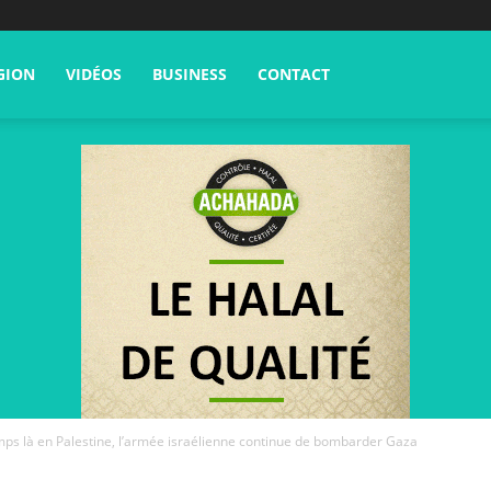
GION
VIDÉOS
BUSINESS
CONTACT
ps là en Palestine, l’armée israélienne continue de bombarder Gaza