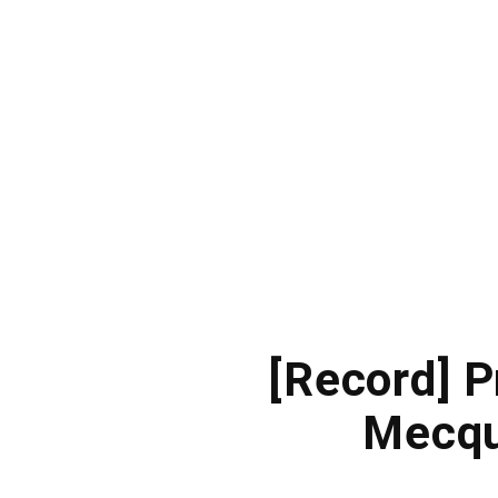
[Record] P
Mecqu