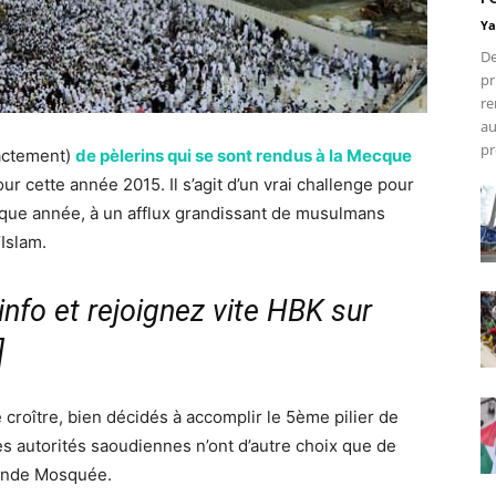
Ya
De
pr
re
au
pr
xactement)
de pèlerins qui se sont rendus à la Mecque
our cette année 2015. Il s’agit d’un vrai challenge pour
haque année, à un afflux grandissant de musulmans
’Islam.
nfo et rejoignez vite HBK sur
]
roître, bien décidés à accomplir le 5ème pilier de
les autorités saoudiennes n’ont d’autre choix que de
rande Mosquée.