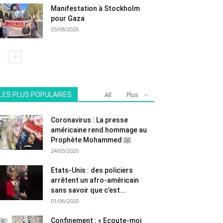
Manifestation à Stockholm
pour Gaza
03/08/2026
LES PLUS POPULAIRES
All
Plus
Coronavirus : La presse
américaine rend hommage au
Prophète Mohammed ﷺ
24/03/2020
Etats-Unis : des policiers
arrêtent un afro-américain
sans savoir que c’est...
01/06/2020
Confinement : « Ecoute-moi