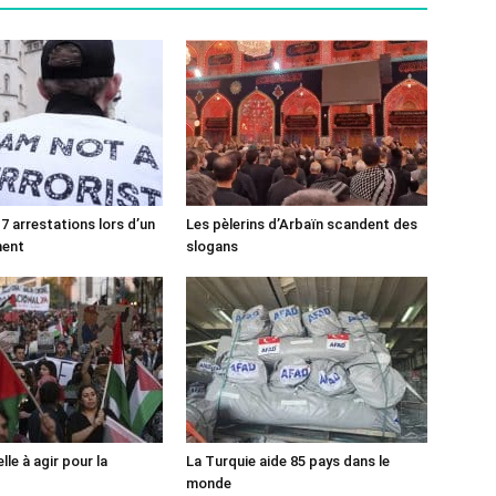
7 arrestations lors d’un
Les pèlerins d’Arbaïn scandent des
ment
slogans
lle à agir pour la
La Turquie aide 85 pays dans le
monde