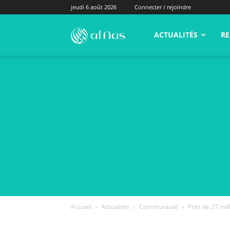
jeudi 6 août 2026
Connecter / rejoindre
alNas.fr
ACTUALITÉS
RE
Accueil
Actualités
Communauté
Près de 27 mill