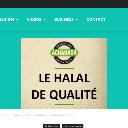
LIGION
VIDÉOS
BUSINESS
CONTACT
Jeune, français et musulman : voilà mon Islam »
Actualités
Communauté