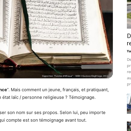
D
r
Ya
De
pr
re
au
pr
nce
”. Mais comment un jeune, français, et pratiquant,
ion état laïc / personne religieuse ? Témoignage.
poser son nom sur ses propos. Selon lui, peu importe
e qui compte est son témoignage avant tout.