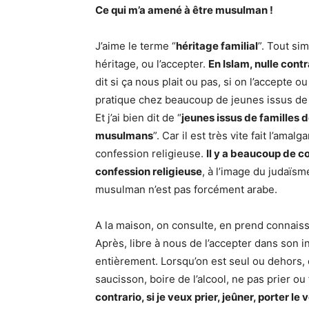
Ce qui m’a amené à être musulman !
J’aime le terme “
héritage familial
”. Tout si
héritage, ou l’accepter.
En Islam, nulle cont
dit si ça nous plait ou pas, si on l’accepte o
pratique chez beaucoup de jeunes issus de
Et j’ai bien dit de “
jeunes issus de familles
musulmans
”. Car il est très vite fait l’am
confession religieuse.
Il y a beaucoup de co
confession religieuse
, à l’image du judaïs
musulman n’est pas forcément arabe.
A la maison, on consulte, en prend connaissa
Après, libre à nous de l’accepter dans son i
entièrement. Lorsqu’on est seul ou dehors, o
saucisson, boire de l’alcool, ne pas prier
contrario, si je veux prier, jeûner, porter l