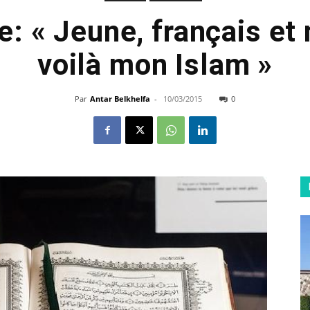
: « Jeune, français et
voilà mon Islam »
Par
Antar Belkhelfa
-
10/03/2015
0