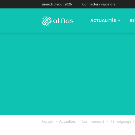
samedi 8 août 2026
Connecter / rejoindre
alNas.fr
ACTUALITÉS
RE
Accueil
Actualités
Communauté
Témoignage: « 