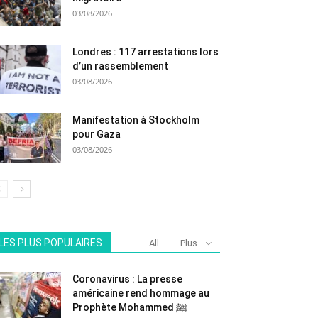
03/08/2026
Londres : 117 arrestations lors
d’un rassemblement
03/08/2026
Manifestation à Stockholm
pour Gaza
03/08/2026
LES PLUS POPULAIRES
All
Plus
Coronavirus : La presse
américaine rend hommage au
Prophète Mohammed ﷺ