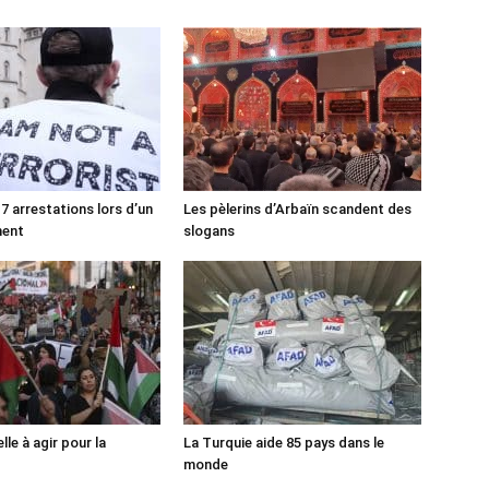
7 arrestations lors d’un
Les pèlerins d’Arbaïn scandent des
ment
slogans
lle à agir pour la
La Turquie aide 85 pays dans le
monde