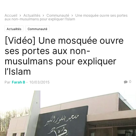
Accueil
Actualités
Communauté
Une mosquée ouvre ses portes
aux non-musulmans pour expliquer l’Islam
Actualités
Communauté
[Vidéo] Une mosquée ouvre
ses portes aux non-
musulmans pour expliquer
l’Islam
0
Par
Farah B
-
10/03/2015