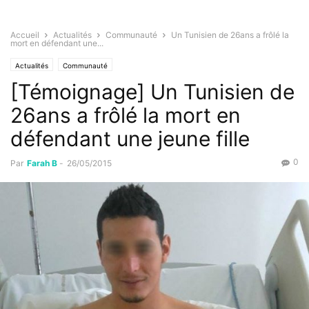
Accueil
Actualités
Communauté
Un Tunisien de 26ans a frôlé la
mort en défendant une...
Actualités
Communauté
[Témoignage] Un Tunisien de
26ans a frôlé la mort en
défendant une jeune fille
0
Par
Farah B
-
26/05/2015