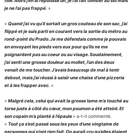
fille. Alors j’en ai repoussé un, je l’ai fait tomber au sol mais
je ne l’ai pas frappé.
»
«
Quand j’ai vu qu’il sortait un gros couteau de son sac, j’ai
flippé et je suis parti en courant vers la sortie du métro au
rond-point du Prado. Je me défendais comme je pouvais
en envoyant les pieds vers eux pour qu’ils ne me
poignardent pas au coeur ou au visage. Soudainement,
j’ai senti une grosse douleur au mollet, l’un des deux
venait de me toucher. J’avais beaucoup de mal à tenir
debout, mais j’ai réussi à saisir une chaise d’une pizzeria
et à les frapper avec.
»
«
Malgré cela, celui qui avait la grosse lame m’a touché au
torse juste à côté du cœur, mon poumon a été atteint. Et
son copain m’a planté à l’épaule
» a-t-il commenté.
«
Tout ça s’est passé sous les yeux d’une vingtaine de
personnes qui n’ont rien fait. On aurait cru qu’elles étaient