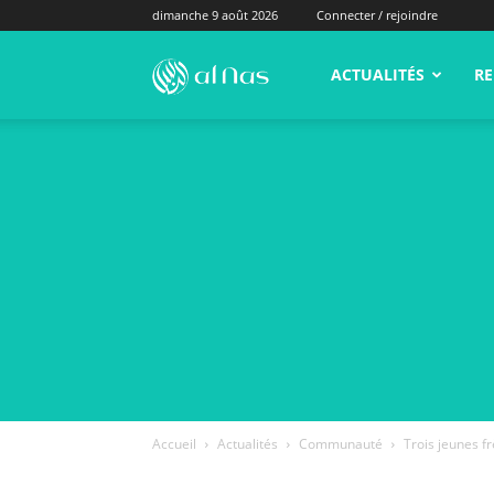
dimanche 9 août 2026
Connecter / rejoindre
alNas.fr
ACTUALITÉS
RE
Accueil
Actualités
Communauté
Trois jeunes f