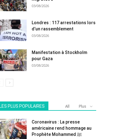
03/08/2026
Londres : 117 arrestations lors
d’un rassemblement
03/08/2026
Manifestation à Stockholm
pour Gaza
03/08/2026
LES PLUS POPULAIRES
All
Plus
Coronavirus : La presse
américaine rend hommage au
Prophète Mohammed ﷺ