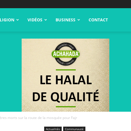
LIGION
VIDÉOS
BUSINESS
CONTACT
rères morts sur la route de la mosquée pour Fajr
Actualités
Communauté