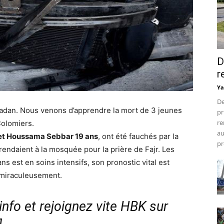
D
r
Ya
De
madan. Nous venons d’apprendre la mort de 3 jeunes
pr
re
Colomiers.
au
s et Houssama Sebbar 19 ans
, ont été fauchés par la
pr
e rendaient à la mosquée pour la prière de Fajr. Les
ns est en soins intensifs, son pronostic vital est
i miraculeusement.
nfo et rejoignez vite HBK sur