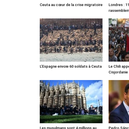
Ceuta au cœur de la crise migratoire
Londres : 11
rassemble
L’Espagne envoie 60 soldats à Ceuta
Le Chili appe
Cisjordanie
Les musulmans sont 4 millions au
Pedro Sánch