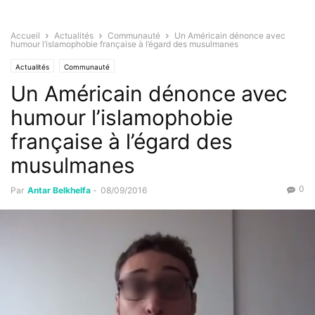
Accueil
Actualités
Communauté
Un Américain dénonce avec
humour l’islamophobie française à l’égard des musulmanes
Actualités
Communauté
Un Américain dénonce avec
humour l’islamophobie
française à l’égard des
musulmanes
0
Par
Antar Belkhelfa
-
08/09/2016