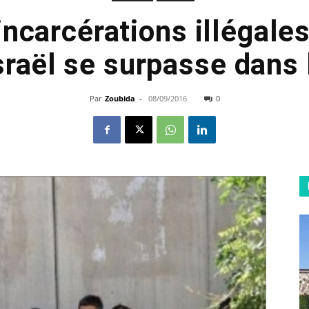
incarcérations illégale
sraël se surpasse dans 
Par
Zoubida
-
08/09/2016
0