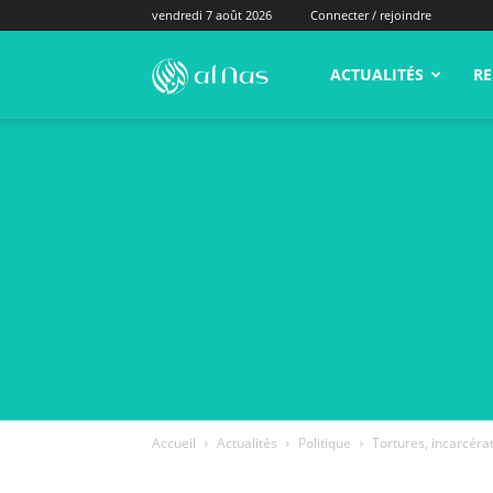
vendredi 7 août 2026
Connecter / rejoindre
alNas.fr
ACTUALITÉS
RE
Accueil
Actualités
Politique
Tortures, incarcérat