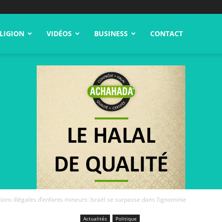
LIGION
VIDÉOS
BUSINESS
CONTACT
ions illégales d’enfants mineurs: Israël se surpasse dans l’ignominie
Actualités
Politique