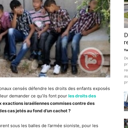
D
r
Ya
De
pr
re
au
pr
ionaux censés défendre les droits des enfants exposés
leur demander ce qu’ils font pour
les droits des
ux exactions israéliennes commises contre des
 des cas jetés au fond d’un cachot ?
ent sous les balles de l’armée sioniste, pour les