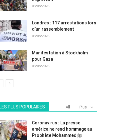
03/08/2026
Londres : 117 arrestations lors
d’un rassemblement
03/08/2026
Manifestation à Stockholm
pour Gaza
03/08/2026
LES PLUS POPULAIRES
All
Plus
Coronavirus : La presse
américaine rend hommage au
Prophète Mohammed ﷺ