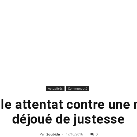
Actualités
Communauté
ble attentat contre un
déjoué de justesse
Par
Zoubida
-
17/10/2016
0