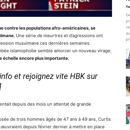
Ya
De
pr
re
que contre les populations afro-américaines, se
au
ulmane.
Une série de meurtres et d’agressions ont
pr
onfession musulmane ces dernières semaines.
 flambée islamophobe semble amorcer un nouveau virage,
ne échelle encore plus importante.
nfo et rejoignez vite HBK sur
]
entait depuis des mois un attentat de grande
sée de trois hommes âgés de 47 ans à 49 ans, Curtis
, œuvraient depuis février dernier à mettre en place