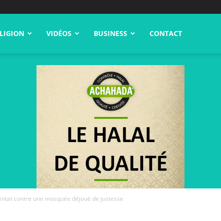
LIGION
VIDÉOS
BUSINESS
CONTACT
tentat contre une mosquée déjoué de justesse