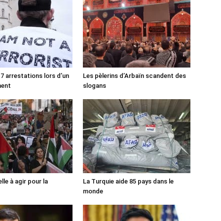
7 arrestations lors d’un
Les pèlerins d’Arbaïn scandent des
ment
slogans
lle à agir pour la
La Turquie aide 85 pays dans le
monde