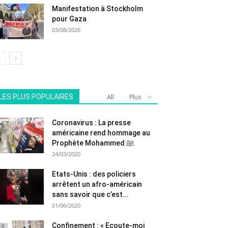
Manifestation à Stockholm
pour Gaza
03/08/2026
LES PLUS POPULAIRES
All
Plus
Coronavirus : La presse
américaine rend hommage au
Prophète Mohammed ﷺ
24/03/2020
Etats-Unis : des policiers
arrêtent un afro-américain
sans savoir que c’est...
01/06/2020
Confinement : « Ecoute-moi