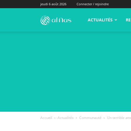
jeudi 6 août 2026
Connecter / rejoindre
alNas.fr
ACTUALITÉS
RE
Accueil
Actualités
Communauté
Un terrible at