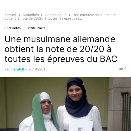
Accueil
Actualités
Communauté
Une musulmane allemande
obtient la note de 20/20 à toutes les épreuves...
Actualités
Communauté
Une musulmane allemande
obtient la note de 20/20 à
toutes les épreuves du BAC
0
Par
Farah B
-
26/06/2015