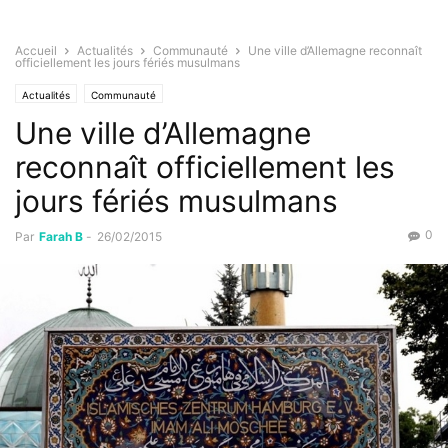
Accueil
Actualités
Communauté
Une ville d’Allemagne reconnaît
officiellement les jours fériés musulmans
Actualités
Communauté
Une ville d’Allemagne
reconnaît officiellement les
jours fériés musulmans
0
Par
Farah B
-
26/02/2015