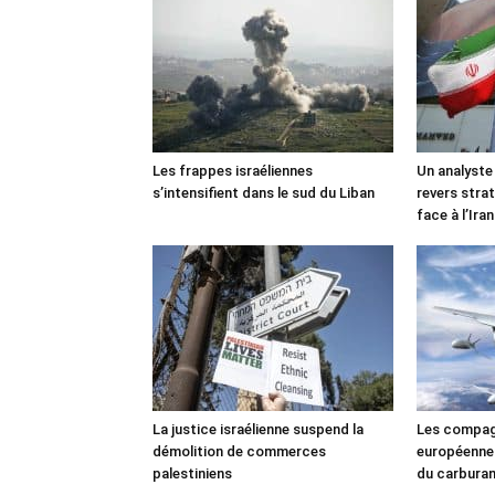
Les frappes israéliennes
Un analyste
s’intensifient dans le sud du Liban
revers stra
face à l’Iran
La justice israélienne suspend la
Les compag
démolition de commerces
européennes
palestiniens
du carbura