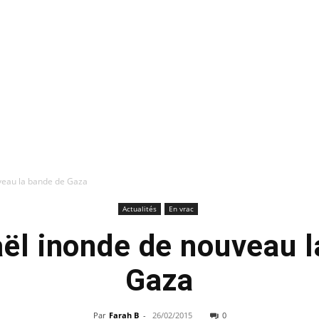
uveau la bande de Gaza
Actualités
En vrac
aël inonde de nouveau 
Gaza
Par
Farah B
-
26/02/2015
0