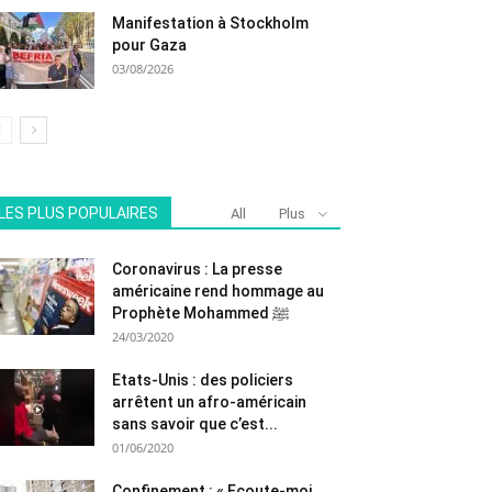
Manifestation à Stockholm
pour Gaza
03/08/2026
LES PLUS POPULAIRES
All
Plus
Coronavirus : La presse
américaine rend hommage au
Prophète Mohammed ﷺ
24/03/2020
Etats-Unis : des policiers
arrêtent un afro-américain
sans savoir que c’est...
01/06/2020
Confinement : « Ecoute-moi