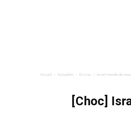
Accueil
Actualités
En vrac
Israël inonde de no
[Choc] Isr