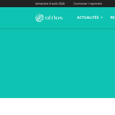
dimanche 9 août 2026
Connecter / rejoindre
alNas.fr
ACTUALITÉS
RE