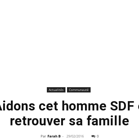
Actualités
Communauté
idons cet homme SDF 
retrouver sa famille
Par
Farah B
-
29/02/2016
0