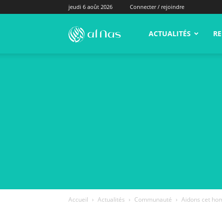
jeudi 6 août 2026
Connecter / rejoindre
alNas.fr
ACTUALITÉS
RE
Accueil
Actualités
Communauté
Aidons cet ho