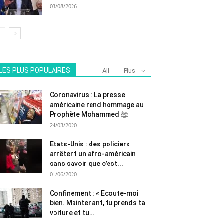
03/08/2026
LES PLUS POPULAIRES
All
Plus
Coronavirus : La presse
américaine rend hommage au
Prophète Mohammed ﷺ
24/03/2020
Etats-Unis : des policiers
arrêtent un afro-américain
sans savoir que c’est...
01/06/2020
Confinement : « Ecoute-moi
bien. Maintenant, tu prends ta
voiture et tu...