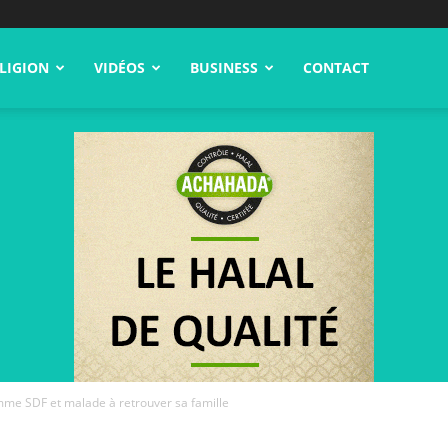
LIGION
VIDÉOS
BUSINESS
CONTACT
mme SDF et malade à retrouver sa famille