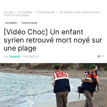
Accueil
Actualités
Communauté
Un enfant syrien retrouvé mort
noyé sur une plage
Actualités
Communauté
[Vidéo Choc] Un enfant
syrien retrouvé mort noyé sur
une plage
0
Par
Farah B
-
04/09/2015