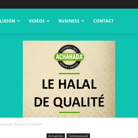
LIGION
VIDÉOS
BUSINESS
CONTACT
 mosquée Masjid el Haram
Actualités
Communauté