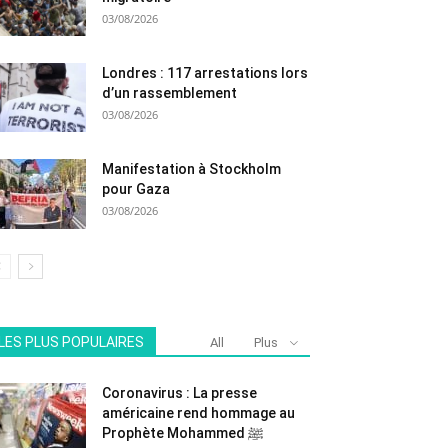
03/08/2026
Londres : 117 arrestations lors
d’un rassemblement
03/08/2026
Manifestation à Stockholm
pour Gaza
03/08/2026
LES PLUS POPULAIRES
All
Plus
Coronavirus : La presse
américaine rend hommage au
Prophète Mohammed ﷺ