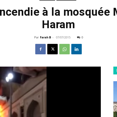
Incendie à la mosquée 
Haram
Par
Farah B
-
07/07/2015
0