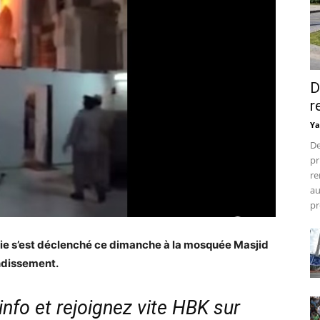
D
r
Ya
De
pr
re
au
pr
ie s’est déclenché ce dimanche à la mosquée Masjid
ndissement.
nfo et rejoignez vite HBK sur