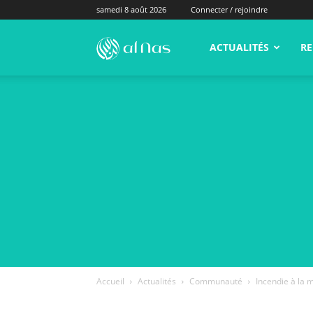
samedi 8 août 2026
Connecter / rejoindre
alNas.fr
ACTUALITÉS
RE
Accueil
Actualités
Communauté
Incendie à la