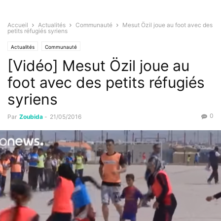
Accueil
Actualités
Communauté
Mesut Özil joue au foot avec des
petits réfugiés syriens
Actualités
Communauté
[Vidéo] Mesut Özil joue au
foot avec des petits réfugiés
syriens
0
Par
Zoubida
-
21/05/2016