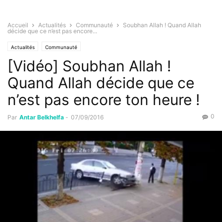
Accueil
Actualités
Communauté
Soubhan Allah ! Quand Allah
décide que ce n’est pas encore...
Actualités
Communauté
[Vidéo] Soubhan Allah !
Quand Allah décide que ce
n’est pas encore ton heure !
0
Par
Antar Belkhelfa
-
07/09/2016