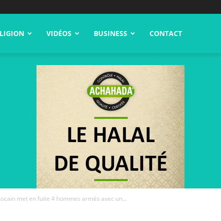
LIGION
VIDÉOS
BUSINESS
CONTACT
ocain met en fuite 4 hommes armés avec un...