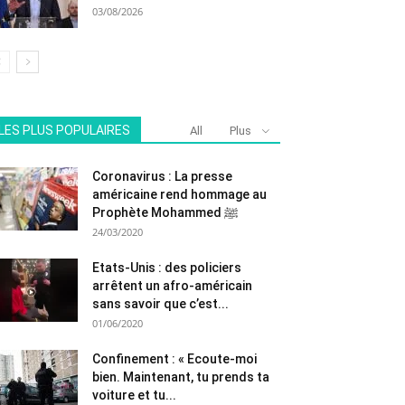
03/08/2026
LES PLUS POPULAIRES
All
Plus
Coronavirus : La presse
américaine rend hommage au
Prophète Mohammed ﷺ
24/03/2020
Etats-Unis : des policiers
arrêtent un afro-américain
sans savoir que c’est...
01/06/2020
Confinement : « Ecoute-moi
bien. Maintenant, tu prends ta
voiture et tu...