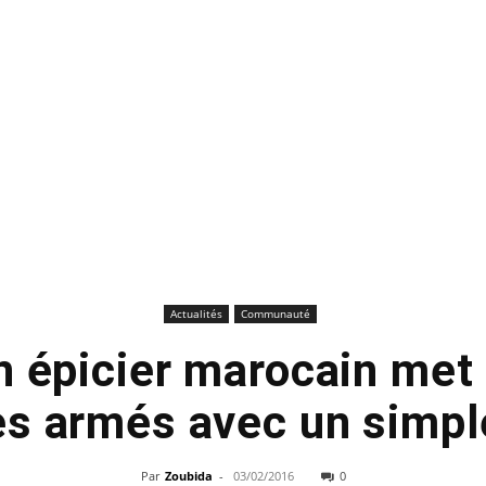
Actualités
Communauté
n épicier marocain met 
 armés avec un simpl
Par
Zoubida
-
03/02/2016
0