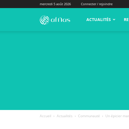
mercredi 5 août 2026
Connecter / rejoindre
alNas.fr
ACTUALITÉS
RE
Accueil
Actualités
Communauté
Un épicier mar