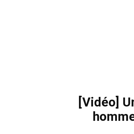
[Vidéo] U
hommes