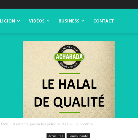
LIGION
VIDÉOS
BUSINESS
CONTACT
OVID-19 détecté parmi les pèlerins du Hajj, le nombre...
Actualités
Communauté