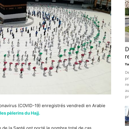
D
r
Ya
De
pr
re
au
pr
onavirus (COVID-19) enregistrés vendredi en Arabie
es pèlerins du Hajj.
 de la Santé ont porté le nombre total de cas