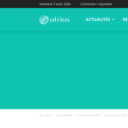
vendredi 7 août 2026
Connecter / rejoindre
alNas.fr
ACTUALITÉS
RE
Accueil
Actualités
Communauté
Aucun cas de C