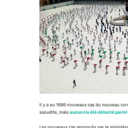
Il y a eu 1686 nouveaux cas du nouveau cor
saoudite, mais
aucun n’a été détecté parmi l
Les nouveaux cas annoncés par le ministère