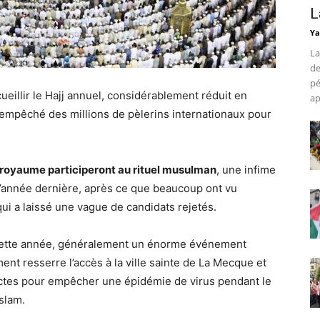
L
Ya
La
de
pé
ueillir le Hajj annuel, considérablement réduit en
ap
 empêché des millions de pèlerins internationaux pour
 royaume participeront au rituel musulman
, une infime
é l’année dernière, après ce que beaucoup ont vu
i a laissé une vague de candidats rejetés.
 cette année, généralement un énorme événement
nt resserre l’accès à la ville sainte de La Mecque et
rictes pour empêcher une épidémie de virus pendant le
Islam.