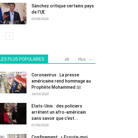
Sánchez critique certains pays
de l’UE
03/08/2026
LES PLUS POPULAIRES
All
Plus
Coronavirus : La presse
américaine rend hommage au
Prophète Mohammed ﷺ
24/03/2020
Etats-Unis : des policiers
arrêtent un afro-américain
sans savoir que c’est...
01/06/2020
Confinement : « Ecoute-moi