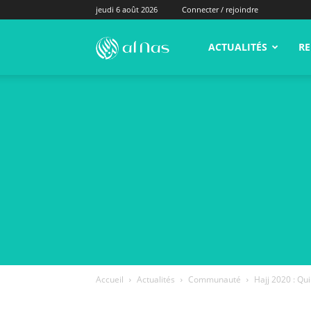
jeudi 6 août 2026
Connecter / rejoindre
alNas.fr
ACTUALITÉS
RE
Accueil
Actualités
Communauté
Hajj 2020 : Qui