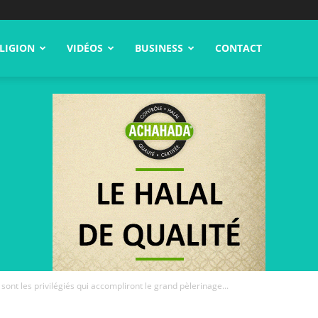
LIGION
VIDÉOS
BUSINESS
CONTACT
 sont les privilégiés qui accompliront le grand pèlerinage...