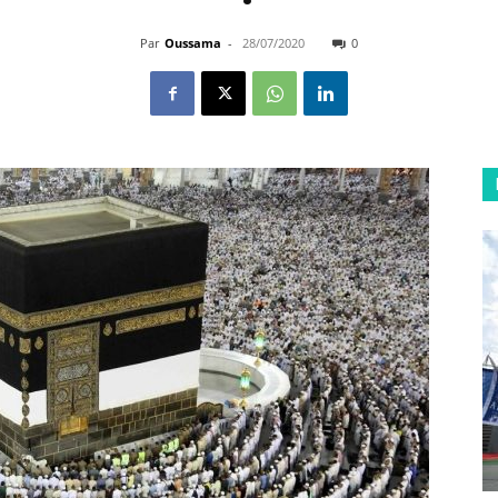
Par
Oussama
-
28/07/2020
0