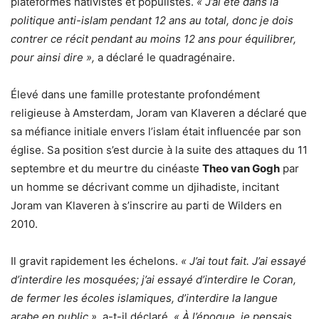
plateformes nativistes et populistes.
« J’ai été dans la
politique anti-islam pendant 12 ans au total, donc je dois
contrer ce récit pendant au moins 12 ans pour équilibrer,
pour ainsi dire »,
a déclaré le quadragénaire.
Élevé dans une famille protestante profondément
religieuse à Amsterdam, Joram van Klaveren a déclaré que
sa méfiance initiale envers l’islam était influencée par son
église. Sa position s’est durcie à la suite des attaques du 11
septembre et du meurtre du cinéaste
Theo van Gogh
par
un homme se décrivant comme un djihadiste, incitant
Joram van Klaveren à s’inscrire au parti de Wilders en
2010.
Il gravit rapidement les échelons.
« J’ai tout fait. J’ai essayé
d’interdire les mosquées; j’ai essayé d’interdire le Coran,
de fermer les écoles islamiques, d’interdire la langue
arabe en public »,
a-t-il déclaré.
« À l’époque, je pensais