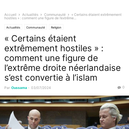
Accueil
Actualités
Communauté
« Certains étaient extrêmement
hostiles » : comment une figure de l’extrême...
Actualités
Communauté
Religion
« Certains étaient
extrêmement hostiles » :
comment une figure de
l’extrême droite néerlandaise
s’est convertie à l’islam
0
Par
Oussama
-
03/07/2024