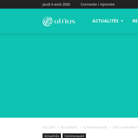
jeudi 6 août 2026
Connecter / rejoindre
alNas.fr
ACTUALITÉS
RE
Accueil
Actualités
Communauté
Des conseiller
Actualités
Communauté