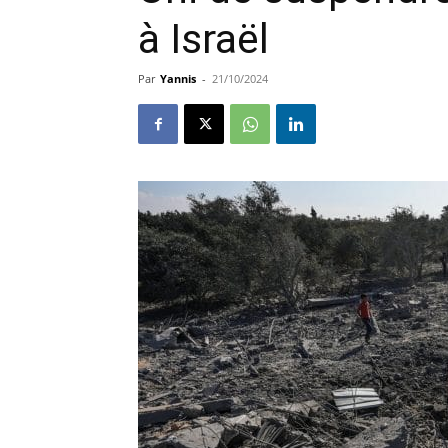
à Israël
Par
Yannis
-
21/10/2024