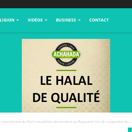
LIGION
VIDÉOS
BUSINESS
CONTACT
s musulmans du Parti travailliste demandent au Royaume-Uni de suspendre les...