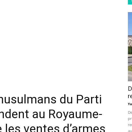
D
musulmans du Parti
r
Ya
andent au Royaume-
De
pr
 les ventes d’armes
re
au