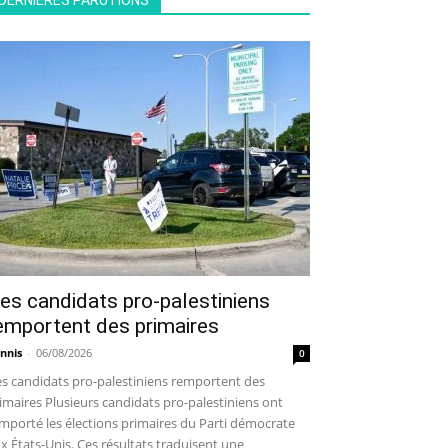
DERNIÈRES PARUTIONS
es candidats pro-palestiniens
emportent des primaires
nnis
-
06/08/2026
0
s candidats pro-palestiniens remportent des
imaires Plusieurs candidats pro-palestiniens ont
mporté les élections primaires du Parti démocrate
x États-Unis. Ces résultats traduisent une