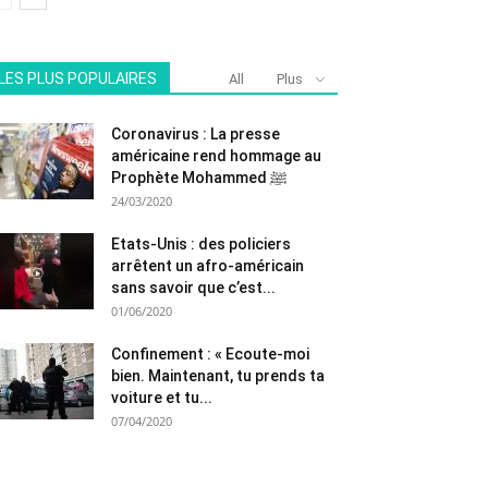
LES PLUS POPULAIRES
All
Plus
Coronavirus : La presse
américaine rend hommage au
Prophète Mohammed ﷺ
24/03/2020
Etats-Unis : des policiers
arrêtent un afro-américain
sans savoir que c’est...
01/06/2020
Confinement : « Ecoute-moi
bien. Maintenant, tu prends ta
voiture et tu...
07/04/2020