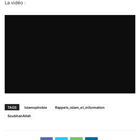
La vidéo :
TAGS
Islamophobie
Rappels_islam_et_information
SoubhanAllah