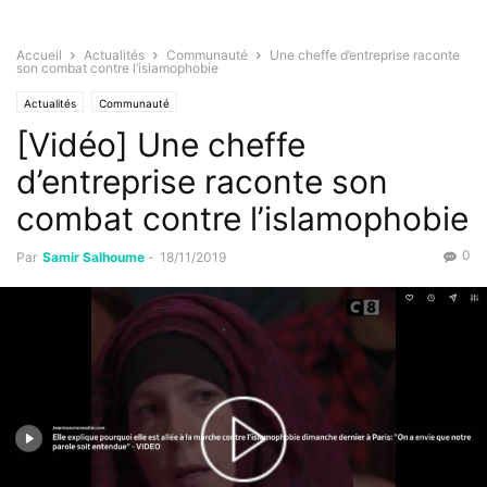
Accueil
Actualités
Communauté
Une cheffe d’entreprise raconte
son combat contre l’islamophobie
Actualités
Communauté
[Vidéo] Une cheffe
d’entreprise raconte son
combat contre l’islamophobie
0
Par
Samir Salhoume
-
18/11/2019