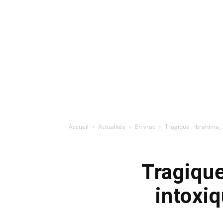
Accueil
Actualités
En vrac
Tragique : Ibrahima,
Tragique
intoxi