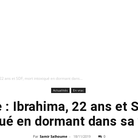
 22 ans et SDF, mort intoxiqué en dormant dans...
Actualités
En vrac
 : Ibrahima, 22 ans et 
qué en dormant dans sa 
Par
Samir Salhoume
-
18/11/2019
0