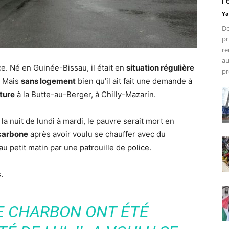
r
Ya
De
pr
re
au
ce. Né en Guinée-Bissau, il était en
situation régulière
pr
. Mais
sans logement
bien qu’il ait fait une demande à
ture
à la Butte-au-Berger, à Chilly-Mazarin.
 la nuit de lundi à mardi, le pauvre serait mort en
carbone
après avoir voulu se chauffer avec du
u petit matin par une patrouille de police.
.
E CHARBON ONT ÉTÉ