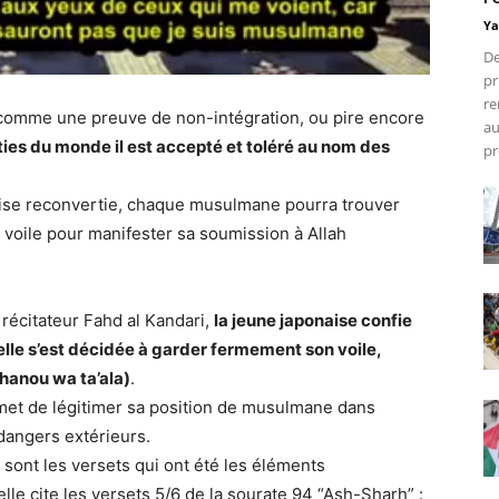
Ya
De
pr
re
 comme une preuve de non-intégration, ou pire encore
au
ties du monde il est accepté et toléré au nom des
pr
ise reconvertie, chaque musulmane pourra trouver
 voile pour manifester sa soumission à Allah
récitateur Fahd al Kandari,
la jeune japonaise confie
 elle s’est décidée à garder fermement son voile,
hanou wa ta’ala)
.
ermet de légitimer sa position de musulmane dans
 dangers extérieurs.
sont les versets qui ont été les éléments
lle cite les versets 5/6 de la sourate 94 “Ash-Sharh” :