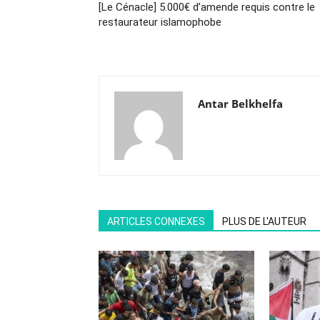
[Le Cénacle] 5.000€ d’amende requis contre le
restaurateur islamophobe
Antar Belkhelfa
ARTICLES CONNEXES
PLUS DE L'AUTEUR