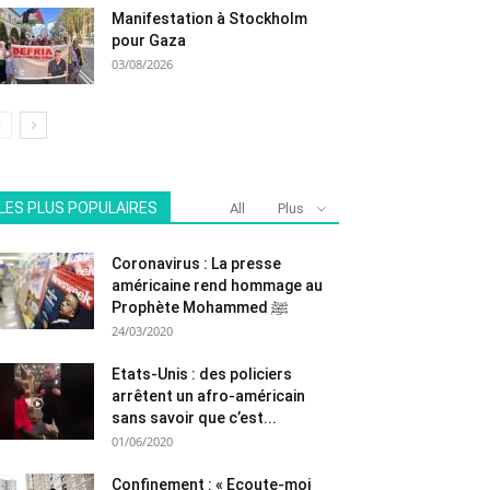
Manifestation à Stockholm
pour Gaza
03/08/2026
LES PLUS POPULAIRES
All
Plus
Coronavirus : La presse
américaine rend hommage au
Prophète Mohammed ﷺ
24/03/2020
Etats-Unis : des policiers
arrêtent un afro-américain
sans savoir que c’est...
01/06/2020
Confinement : « Ecoute-moi