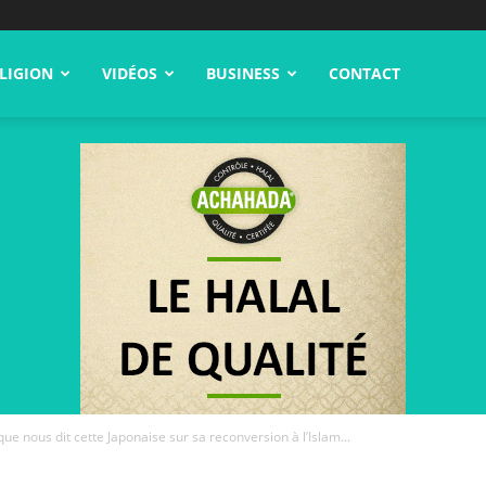
LIGION
VIDÉOS
BUSINESS
CONTACT
ue nous dit cette Japonaise sur sa reconversion à l’Islam...