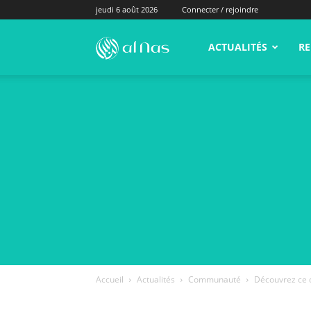
jeudi 6 août 2026
Connecter / rejoindre
alNas.fr
ACTUALITÉS
RE
Accueil
Actualités
Communauté
Découvrez ce q