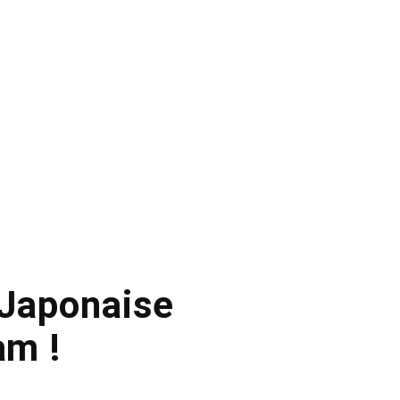
 Japonaise
am !