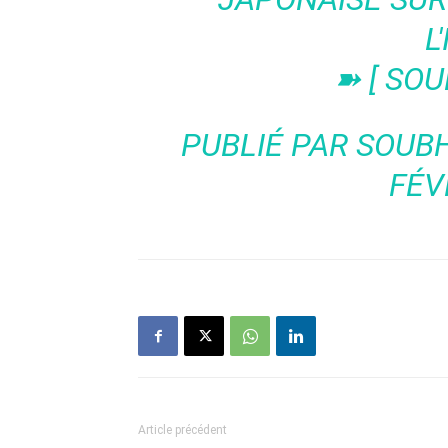
L
➽ [ SO
PUBLIÉ PAR
SOUB
FÉV
Article précédent