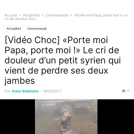
Accueil
Actualités
Communauté
«Porte moi Papa, porte moi !» Le
cri de douleur d’un...
Actualités
Communauté
[Vidéo Choc] «Porte moi
Papa, porte moi !» Le cri de
douleur d’un petit syrien qui
vient de perdre ses deux
jambes
0
Par
Antar Belkhelfa
-
18/02/2017