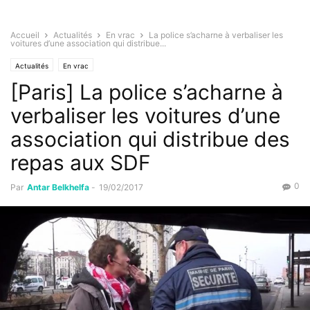
Accueil
Actualités
En vrac
La police s’acharne à verbaliser les
voitures d’une association qui distribue...
Actualités
En vrac
[Paris] La police s’acharne à
verbaliser les voitures d’une
association qui distribue des
repas aux SDF
0
Par
Antar Belkhelfa
-
19/02/2017