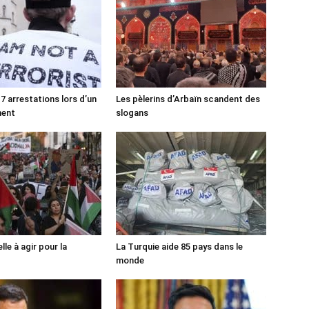
7 arrestations lors d’un
Les pèlerins d’Arbaïn scandent des
ment
slogans
lle à agir pour la
La Turquie aide 85 pays dans le
monde