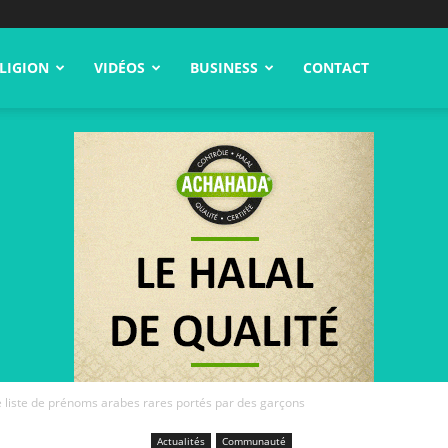
LIGION
VIDÉOS
BUSINESS
CONTACT
 liste de prénoms arabes rares portés par des garçons
Actualités
Communauté