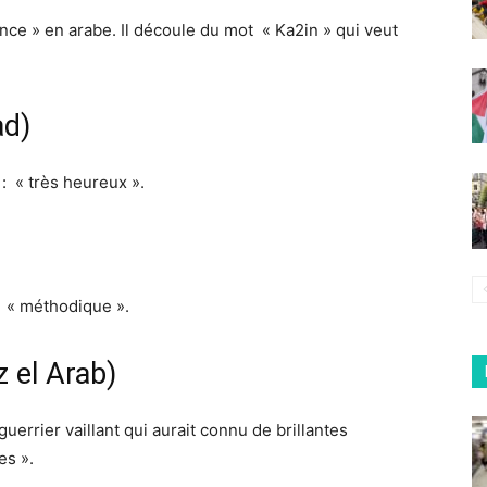
ce » en arabe. Il découle du mot « Ka2in » qui veut
ad)
 : « très heureux ».
e « méthodique ».
z el Arab)
uerrier vaillant qui aurait connu de brillantes
es ».