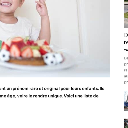
D
r
Ya
De
pr
re
au
pr
t un prénom rare et original pour leurs enfants. Ils
e âge, voire le rendre unique. Voici une liste de