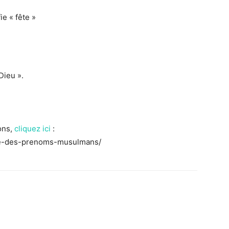
e « fête »
Dieu ».
ons,
cliquez ici
:
-liste-des-prenoms-musulmans/