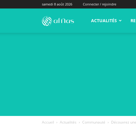
samedi 8 août 2026
Connecter / rejoindre
alNas.fr
ACTUALITÉS
RE
Accueil
Actualités
Communauté
Découvrez une