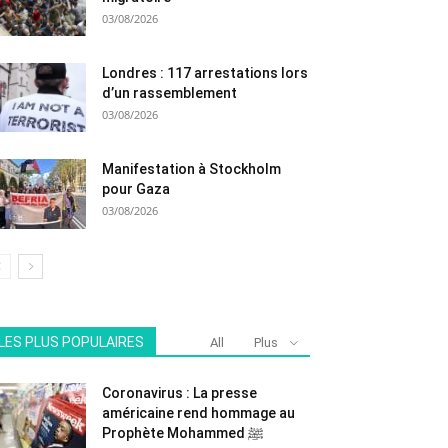
03/08/2026
Londres : 117 arrestations lors
d’un rassemblement
03/08/2026
Manifestation à Stockholm
pour Gaza
03/08/2026
LES PLUS POPULAIRES
All
Plus
Coronavirus : La presse
américaine rend hommage au
Prophète Mohammed ﷺ