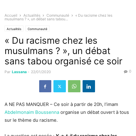
Accueil
Actualités
Communauté
« Du racisme chez les
musulmans ? », un débat sans tabou...
Actualités
Communauté
« Du racisme chez les
musulmans ? », un débat
sans tabou organisé ce soir
0
Par
Lassana
-
22/01/2020
A NE PAS MANQUER – Ce soir à partir de 20h, l’imam
Abdelmonaim Boussenna
organise un débat ouvert à tous
sur le thème du racisme.
La question est posée :
Y-a-t-il du racisme chez les