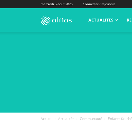
mercredi 5 août 2026
Connecter / rejoindre
alNas.fr
ACTUALITÉS
RE
Accueil
Actualités
Communauté
Enfants fauchés