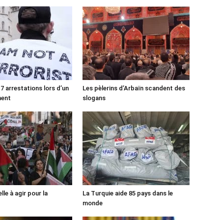
7 arrestations lors d’un
Les pèlerins d’Arbaïn scandent des
ment
slogans
lle à agir pour la
La Turquie aide 85 pays dans le
monde