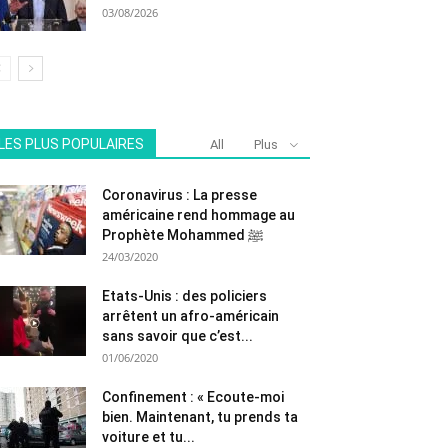
03/08/2026
LES PLUS POPULAIRES
All
Plus
Coronavirus : La presse
américaine rend hommage au
Prophète Mohammed ﷺ
24/03/2020
Etats-Unis : des policiers
arrêtent un afro-américain
sans savoir que c’est...
01/06/2020
Confinement : « Ecoute-moi
bien. Maintenant, tu prends ta
voiture et tu...