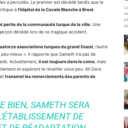
les a percutés. Le premier est décédé tandis que le
La
critique à
l’hôpital de la Cavale Blanche à Brest
.
de
pé
t partie de la communauté turque de la ville.
Une
ap
arçon décédé lors de ce tragique accident.
 quatorze associations turques du grand Ouest
, l’autre
un peu mieux
». Il rapporte que Sameth n’a pas de
ieds. Actuellement,
il est toujours dans le coma
, mais
tement et espèrent le réveiller sous peu. Ali Dere
 et
transmet les remerciements des parents de
SE BIEN, SAMETH SERA
L’ÉTABLISSEMENT DE
ET DE RÉADAPTATION