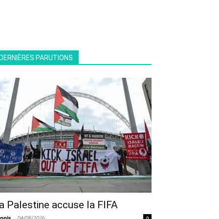
DERNIÈRES PARUTIONS
a Palestine accuse la FIFA
nnis
-
04/08/2026
0