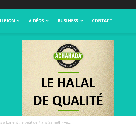
LIGION
VIDÉOS
BUSINESS
CONTACT
 à Lorient : le petit de 7 ans Sameth «va...