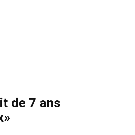
it de 7 ans
x»