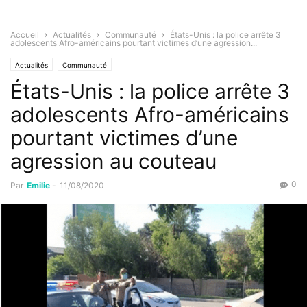
Accueil
Actualités
Communauté
États-Unis : la police arrête 3
adolescents Afro-américains pourtant victimes d’une agression...
Actualités
Communauté
États-Unis : la police arrête 3
adolescents Afro-américains
pourtant victimes d’une
agression au couteau
0
Par
Emilie
-
11/08/2020