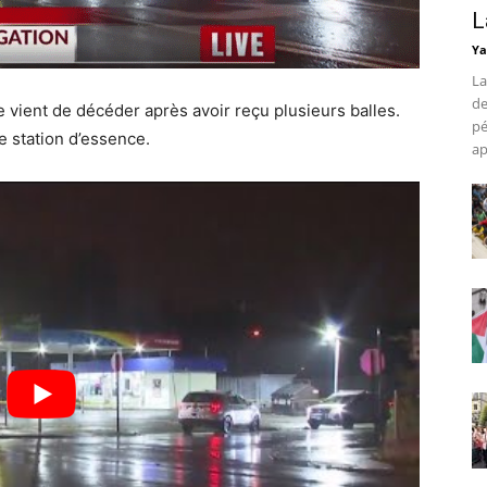
L
Ya
La
de
vient de décéder après avoir reçu plusieurs balles.
pé
e station d’essence.
ap