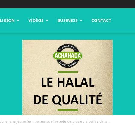
LIGION
VIDÉOS
BUSINESS
CONTACT
oubna, une jeune femme marocaine tuée de plusieurs balles dans...