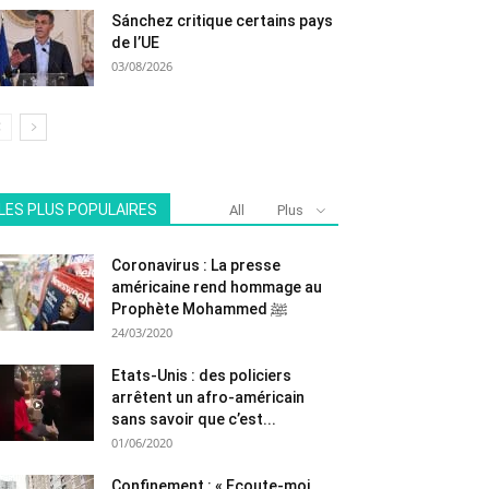
Sánchez critique certains pays
de l’UE
03/08/2026
LES PLUS POPULAIRES
All
Plus
Coronavirus : La presse
américaine rend hommage au
Prophète Mohammed ﷺ
24/03/2020
Etats-Unis : des policiers
arrêtent un afro-américain
sans savoir que c’est...
01/06/2020
Confinement : « Ecoute-moi