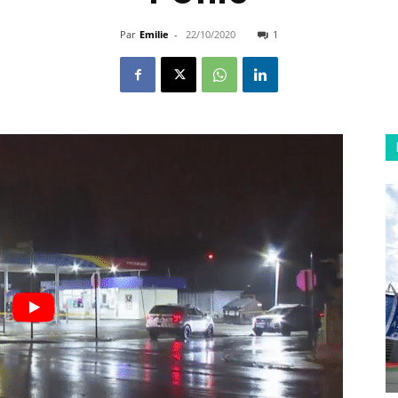
Par
Emilie
-
22/10/2020
1