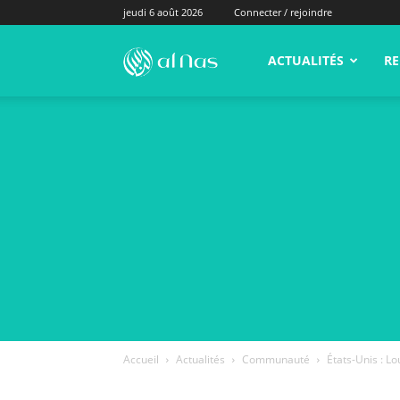
jeudi 6 août 2026
Connecter / rejoindre
alNas.fr
ACTUALITÉS
RE
Accueil
Actualités
Communauté
États-Unis : L