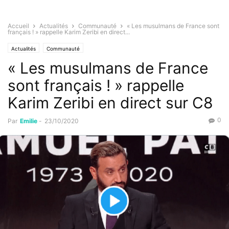
Accueil
Actualités
Communauté
« Les musulmans de France sont
français ! » rappelle Karim Zeribi en direct...
Actualités
Communauté
« Les musulmans de France
sont français ! » rappelle
Karim Zeribi en direct sur C8
0
Par
Emilie
-
23/10/2020