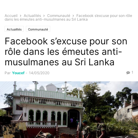
Accueil
Actualités
Communauté
Facebook s’excuse pour son rôle
dans les émeutes anti-musulmanes au Sri Lanka
Actualités
Communauté
Facebook s’excuse pour son
rôle dans les émeutes anti-
musulmanes au Sri Lanka
1
Par
Youcef
-
14/05/2020