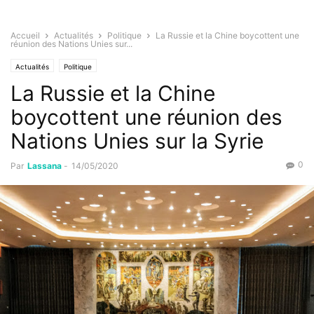
Accueil
Actualités
Politique
La Russie et la Chine boycottent une
réunion des Nations Unies sur...
Actualités
Politique
La Russie et la Chine
boycottent une réunion des
Nations Unies sur la Syrie
0
Par
Lassana
-
14/05/2020