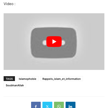
Video :
TAGS
Islamophobie
Rappels_islam_et_information
SoubhanAllah