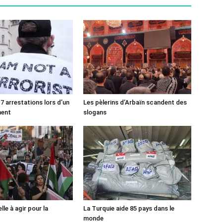
7 arrestations lors d’un
Les pèlerins d’Arbaïn scandent des
ment
slogans
lle à agir pour la
La Turquie aide 85 pays dans le
monde