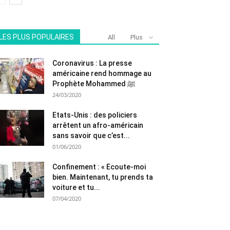
LES PLUS POPULAIRES
All
Plus
Coronavirus : La presse
américaine rend hommage au
Prophète Mohammed ﷺ
24/03/2020
Etats-Unis : des policiers
arrêtent un afro-américain
sans savoir que c’est...
01/06/2020
Confinement : « Ecoute-moi
bien. Maintenant, tu prends ta
voiture et tu...
07/04/2020