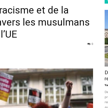
racisme et de la
envers les musulmans
l’UE
0
D
r
Ya
De
pr
re
au