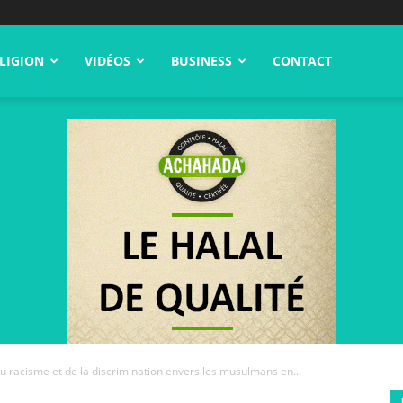
LIGION
VIDÉOS
BUSINESS
CONTACT
u racisme et de la discrimination envers les musulmans en...