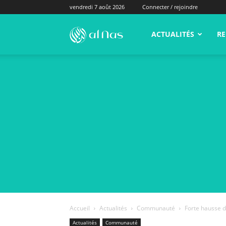
vendredi 7 août 2026
Connecter / rejoindre
alNas.fr
ACTUALITÉS
RE
Accueil
Actualités
Communauté
Forte hausse d
Actualités
Communauté