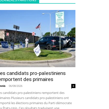
DERNIÈRES PARUTIONS
es candidats pro-palestiniens
emportent des primaires
nnis
-
06/08/2026
0
s candidats pro-palestiniens remportent des
imaires Plusieurs candidats pro-palestiniens ont
mporté les élections primaires du Parti démocrate
x États-Unis. Ces résultats traduisent une