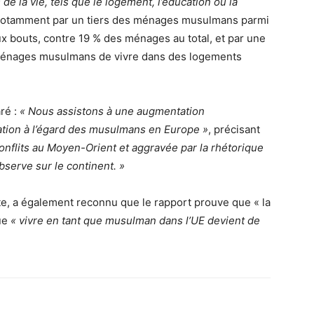
de la vie, tels que le logement, l’éducation ou la
it notamment par un tiers des ménages musulmans parmi
ux bouts, contre 19 % des ménages au total, et par une
s ménages musulmans de vivre dans des logements
aré :
« Nous assistons à une augmentation
ation à l’égard des musulmans en Europe »
, précisant
conflits au Moyen-Orient et aggravée par la rhétorique
serve sur le continent. »
te, a également reconnu que le rapport prouve que « la
ue
« vivre en tant que musulman dans l’UE devient de