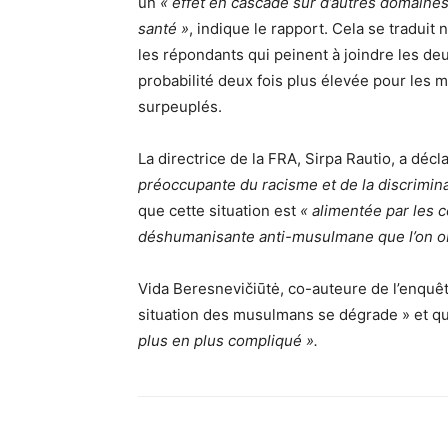
un
« effet en cascade sur d’autres domaines 
santé »
, indique le rapport. Cela se tradu
les répondants qui peinent à joindre les de
probabilité deux fois plus élevée pour le
surpeuplés.
La directrice de la FRA, Sirpa Rautio, a décl
préoccupante du racisme et de la discrimin
que cette situation est
« alimentée par les 
déshumanisante anti-musulmane que l’on ob
Vida Beresnevičiūtė, co-auteure de l’enquê
situation des musulmans se dégrade » et q
plus en plus compliqué ».