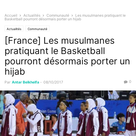
Accueil
Actualités
Communauté
Les musulmanes pratiquant le
Basketball pourront désormais porter un hijab
Actualités
Communauté
[France] Les musulmanes
pratiquant le Basketball
pourront désormais porter un
hijab
0
Par
Antar Belkhelfa
-
08/10/2017