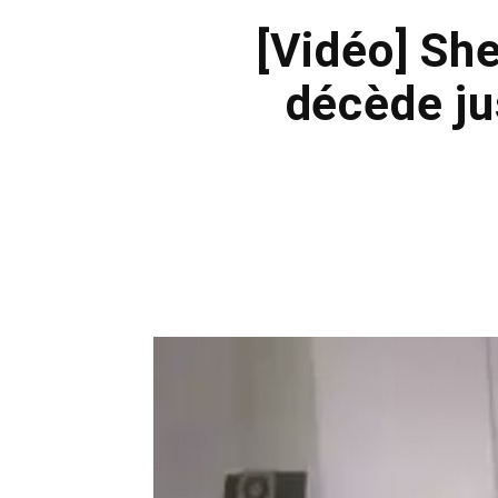
[Vidéo] She
décède jus