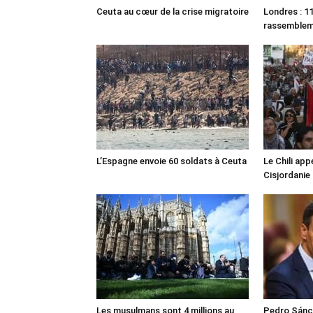
Ceuta au cœur de la crise migratoire
Londres : 11
rassemble
L’Espagne envoie 60 soldats à Ceuta
Le Chili appe
Cisjordanie
Les musulmans sont 4 millions au
Pedro Sánch