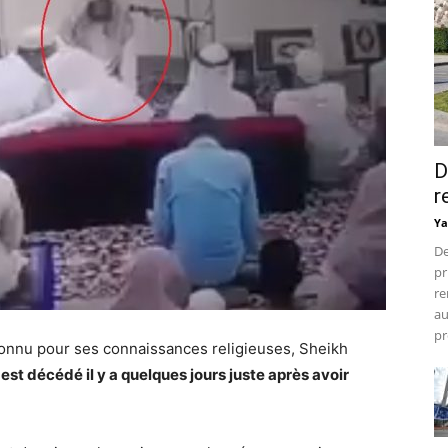
D
r
Ya
De
pr
re
au
pr
connu pour ses connaissances religieuses, Sheikh
,
est décédé il y a quelques jours juste après avoir