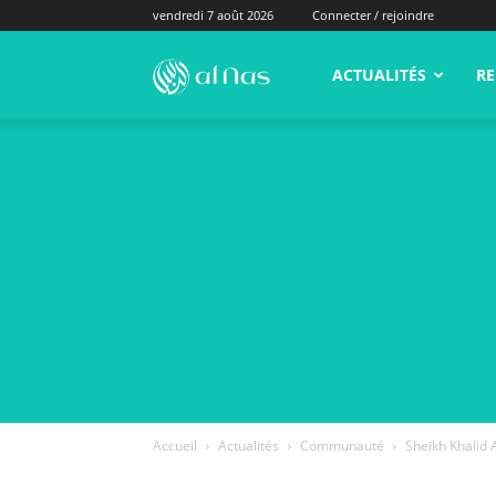
vendredi 7 août 2026
Connecter / rejoindre
alNas.fr
ACTUALITÉS
RE
Accueil
Actualités
Communauté
Sheikh Khalid A