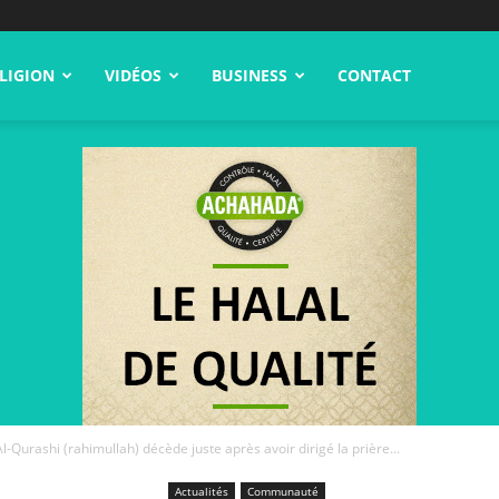
LIGION
VIDÉOS
BUSINESS
CONTACT
l-Qurashi (rahimullah) décède juste après avoir dirigé la prière...
Actualités
Communauté