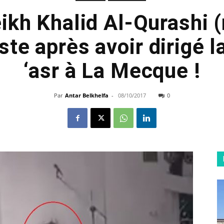
ikh Khalid Al-Qurashi 
te après avoir dirigé l
‘asr à La Mecque !
Par
Antar Belkhelfa
-
08/10/2017
0