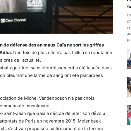
Ya
De
pr
re
au
pr
ion de défense des animaux Gaïa ne sort les griffes
-Adha.
Une fois de plus elle n’a pas failli à sa réputation
s près de l’actualité.
’abattage rituel sans étourdissement a été lancée dans
ton pleurant une larme de sang ont été placardées
ssociation de Michel Vandenbosch n’a pas choisi
la communauté musulmane.
-Saint-Jean que Gaïa a décidé de jeter son dévolu
 attentats de Paris en novembre 2015, Molenbeek-
aits s’est vue propulsée au firmament de la terreur