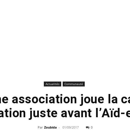
Actualités
Communauté
 association joue la c
tion juste avant l’Aïd
Par
Zoubida
-
01/09/2017
0