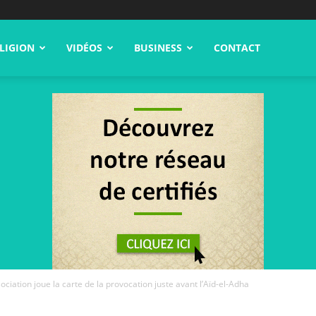
LIGION
VIDÉOS
BUSINESS
CONTACT
ciation joue la carte de la provocation juste avant l’Aïd-el-Adha