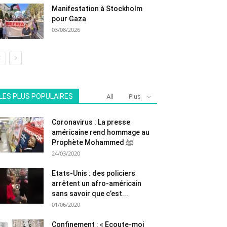
Manifestation à Stockholm
pour Gaza
03/08/2026
LES PLUS POPULAIRES
All
Plus
Coronavirus : La presse
américaine rend hommage au
Prophète Mohammed ﷺ
24/03/2020
Etats-Unis : des policiers
arrêtent un afro-américain
sans savoir que c’est...
01/06/2020
Confinement : « Ecoute-moi