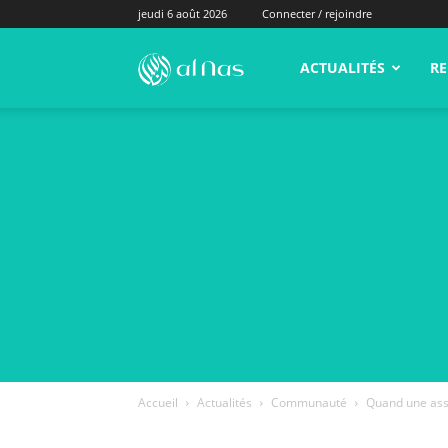
jeudi 6 août 2026
Connecter / rejoindre
alNas.fr
ACTUALITÉS
RE
Accueil
Actualités
Communauté
Quand une asso